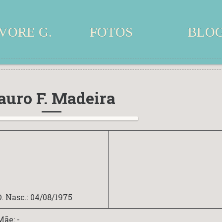
VORE G.
FOTOS
BLO
auro F. Madeira
D. Nasc.: 04/08/1975
Mãe: -