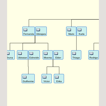
Fernanda
Ubirajara
Mario
Karla
Bruna
Ubiratan
Edineide
Moema
Elder
Thiago
Rodrigo
Pa
Guilherme
Victor
Erika